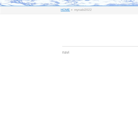
HOME
»
mynabi2022
navi